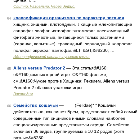
щника, с …
Слитно. Раздельно. Через дефис.
классификация организмов по характеру питания
—
64
хищник. хищный. плотоядный. ↓ хищные млекопитающие
сапрофаг. зоофаг. ихтиофаг. энтомофаг. насекомоядный.
фитофаги животные, питающиеся только растениями
(саранча, копытные). травоядный. зерноядный. копрофаг.
полифаг, эврифаг. пантофаг. &LT; &GT;&#8230; …
Идеографический словарь русского языка
Aliens versus Predator 2
— Эта статья&#160;
65
о&#160;компьютерной игре. О&#160;фильме,
см.&#160;Чужие против Хищника: Реквием. Aliens versus
Predator 2 обложка упаковки игры …
Википедия
Семейство кошачьи
— (Felidae)* * Кошачьи
66
действительно, как пишет Брем, представляют собой самый
совершенный тип хищников иными словами наиболее
специализированные представители отряда. Семейство
включает 36 видов, группируемых в 10 12 родов (хотя
разные&#8230; …