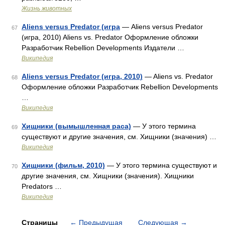
Жизнь животных
Aliens versus Predator (игра
— Aliens versus Predator
67
(игра, 2010) Aliens vs. Predator Оформление обложки
Разработчик Rebellion Developments Издатели …
Википедия
Aliens versus Predator (игра, 2010)
— Aliens vs. Predator
68
Оформление обложки Разработчик Rebellion Developments
…
Википедия
Хищники (вымышленная раса)
— У этого термина
69
существуют и другие значения, см. Хищники (значения) …
Википедия
Хищники (фильм, 2010)
— У этого термина существуют и
70
другие значения, см. Хищники (значения). Хищники
Predators …
Википедия
Страницы
←
Предыдущая
Следующая
→