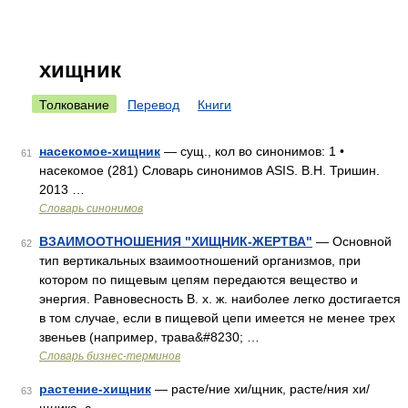
хищник
Толкование
Перевод
Книги
насекомое-хищник
— сущ., кол во синонимов: 1 •
61
насекомое (281) Словарь синонимов ASIS. В.Н. Тришин.
2013 …
Словарь синонимов
ВЗАИМООТНОШЕНИЯ "ХИЩНИК-ЖЕРТВА"
— Основной
62
тип вертикальных взаимоотношений организмов, при
котором по пищевым цепям передаются вещество и
энергия. Равновесность В. х. ж. наиболее легко достигается
в том случае, если в пищевой цепи имеется не менее трех
звеньев (например, трава&#8230; …
Словарь бизнес-терминов
растение-хищник
— расте/ние хи/щник, расте/ния хи/
63